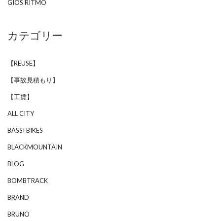
GIOS RITMO
カテゴリー
【REUSE】
【事故見積もり】
【工賃】
ALL CITY
BASSI BIKES
BLACKMOUNTAIN
BLOG
BOMBTRACK
BRAND
BRUNO