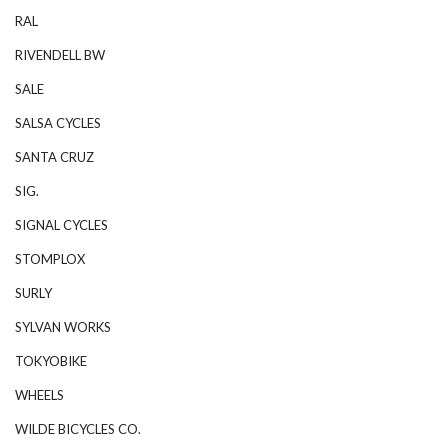
RAL
RIVENDELL BW
SALE
SALSA CYCLES
SANTA CRUZ
SIG.
SIGNAL CYCLES
STOMPLOX
SURLY
SYLVAN WORKS
TOKYOBIKE
WHEELS
WILDE BICYCLES CO.