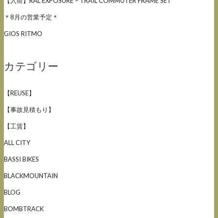
【入荷】RAL EXPOSURE – TRAIL COMMUTER FRAME SET
＊8月の営業予定＊
GIOS RITMO
カテゴリー
【REUSE】
【事故見積もり】
【工賃】
ALL CITY
BASSI BIKES
BLACKMOUNTAIN
BLOG
BOMBTRACK