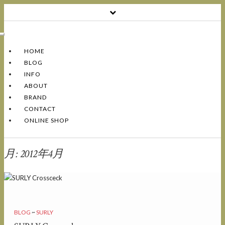
Toggle
Navigation
HOME
BLOG
INFO
ABOUT
BRAND
CONTACT
ONLINE SHOP
月:
2012年4月
BLOG
~
SURLY