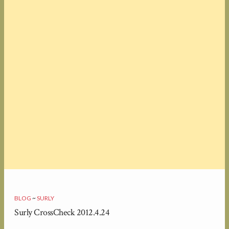
BLOG
~
SURLY
Surly CrossCheck 2012.4.24