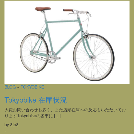
BLOG
~
TOKYOBIKE
Tokyobike 在庫状況
大変お問い合わせも多く、また店頭在庫への反応もいただいてお
りますTokyobikeの各車に […]
by 8to8
-