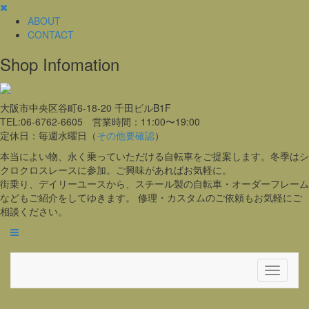
ABOUT
CONTACT
Shop Infomation
大阪市中央区谷町6-18-20 千田ビルB1F
TEL:06-6762-6605 営業時間：11:00〜19:00
定休日：毎週水曜日（
その他要確認
）
本当によい物、永く乗っていただける自転車をご提案します。冬季はシ
クロクロスレースに参加。ご興味があればお気軽に。
街乗り、デイリーユースから、スチール製の自転車・オーダーフレーム
などもご紹介をしてゆきます。 修理・カスタムのご依頼もお気軽にご
相談ください。
Toggle
Navigati