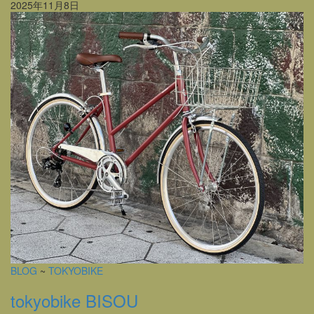
2025年11月8日
BLOG
~
TOKYOBIKE
tokyobike BISOU