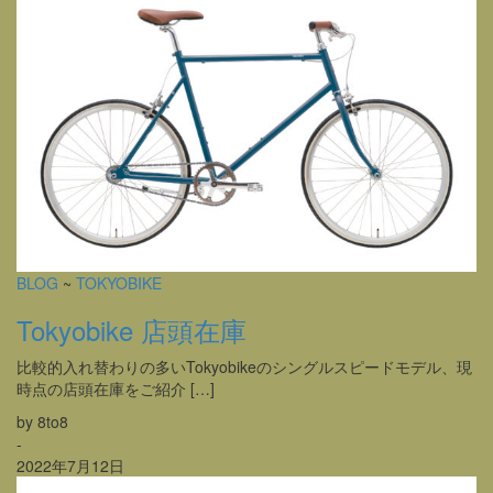
BLOG
~
TOKYOBIKE
Tokyobike 店頭在庫
比較的入れ替わりの多いTokyobikeのシングルスピードモデル、現
時点の店頭在庫をご紹介 […]
by 8to8
-
2022年7月12日