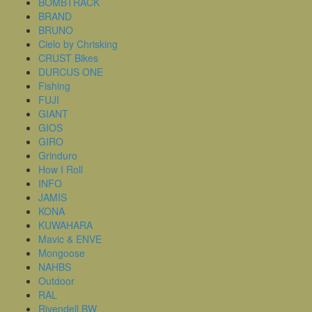
BOMBTRACK
BRAND
BRUNO
Cielo by Chrisking
CRUST Bikes
DURCUS ONE
Fishing
FUJI
GIANT
GIOS
GIRO
Grinduro
How I Roll
INFO
JAMIS
KONA
KUWAHARA
Mavic & ENVE
Mongoose
NAHBS
Outdoor
RAL
Rivendell BW