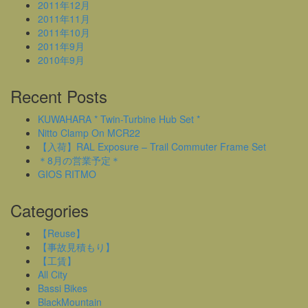
2011年12月
2011年11月
2011年10月
2011年9月
2010年9月
Recent Posts
KUWAHARA * Twin-Turbine Hub Set *
Nitto Clamp On MCR22
【入荷】RAL Exposure – Trail Commuter Frame Set
＊8月の営業予定＊
GIOS RITMO
Categories
【Reuse】
【事故見積もり】
【工賃】
All City
Bassi Bikes
BlackMountain