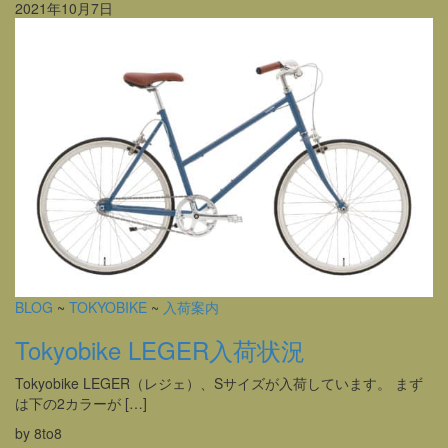
2021年10月7日
BLOG
~
TOKYOBIKE
~
入荷案内
Tokyobike LEGER入荷状況
Tokyobike LEGER（レジェ）、Sサイズが入荷しています。 まず
は下の2カラーが […]
by 8to8