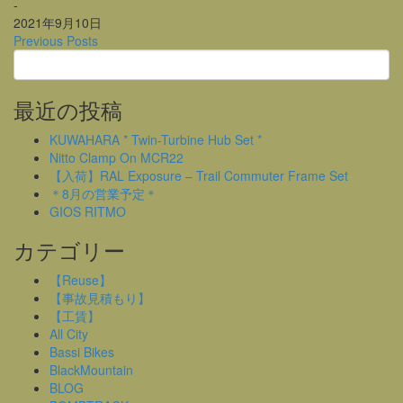
-
2021年9月10日
Previous Posts
最近の投稿
KUWAHARA * Twin-Turbine Hub Set *
Nitto Clamp On MCR22
【入荷】RAL Exposure – Trail Commuter Frame Set
＊8月の営業予定＊
GIOS RITMO
カテゴリー
【Reuse】
【事故見積もり】
【工賃】
All City
Bassi Bikes
BlackMountain
BLOG