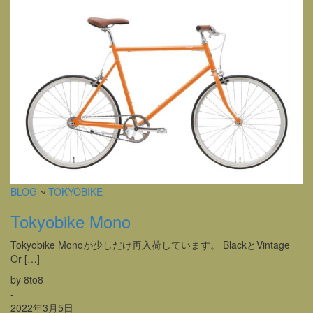
BLOG
~
TOKYOBIKE
Tokyobike Mono
Tokyobike Monoが少しだけ再入荷しています。 BlackとVintage
Or […]
by 8to8
-
2022年3月5日