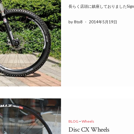
長らく店頭に鎮座しておりましたSignal 
by 8to8
-
2014年5月19日
BLOG
~
Wheels
Disc CX Wheels