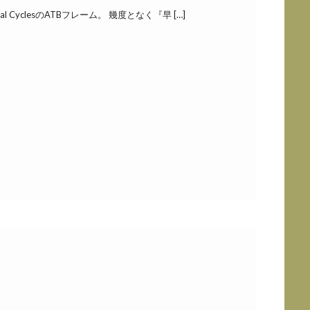
CyclesのATBフレーム。 幾度となく『早 […]