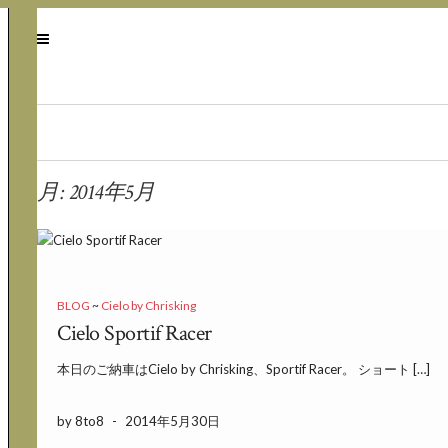
月:
2014年5月
BLOG
~
Cielo by Chrisking
Cielo Sportif Racer
本日のご納車はCielo by Chrisking、Sportif Racer。 ショート […]
by 8to8
-
2014年5月30日