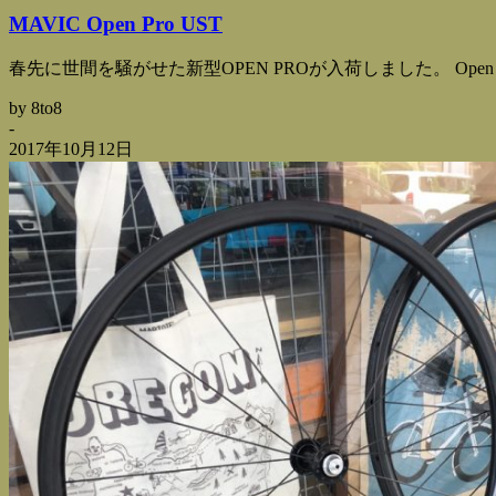
MAVIC Open Pro UST
春先に世間を騒がせた新型OPEN PROが入荷しました。 Open 
by 8to8
-
2017年10月12日