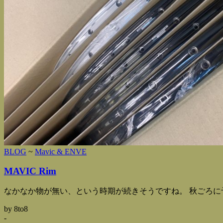
BLOG
~
Mavic & ENVE
MAVIC Rim
なかなか物が無い、という時期が続きそうですね。 秋ごろに予約
by 8to8
-