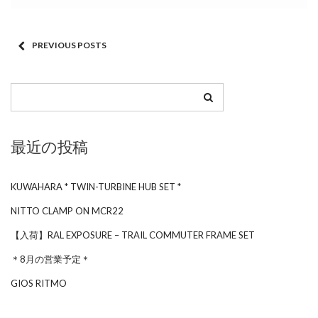
PREVIOUS POSTS
最近の投稿
KUWAHARA * TWIN-TURBINE HUB SET *
NITTO CLAMP ON MCR22
【入荷】RAL EXPOSURE – TRAIL COMMUTER FRAME SET
＊8月の営業予定＊
GIOS RITMO