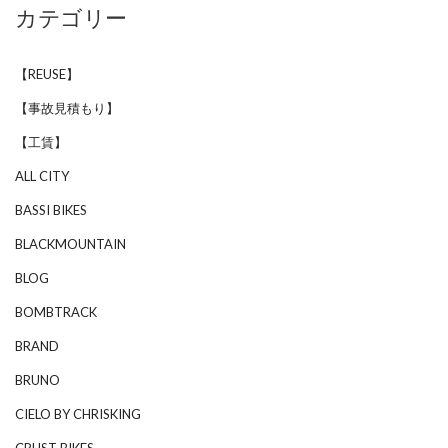
カテゴリー
【REUSE】
【事故見積もり】
【工賃】
ALL CITY
BASSI BIKES
BLACKMOUNTAIN
BLOG
BOMBTRACK
BRAND
BRUNO
CIELO BY CHRISKING
CRUST BIKES