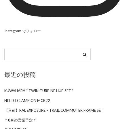
Instagram でフォロー
最近の投稿
KUWAHARA * TWIN-TURBINE HUB SET *
NITTO CLAMP ON MCR22
【入荷】RAL EXPOSURE – TRAIL COMMUTER FRAME SET
＊8月の営業予定＊