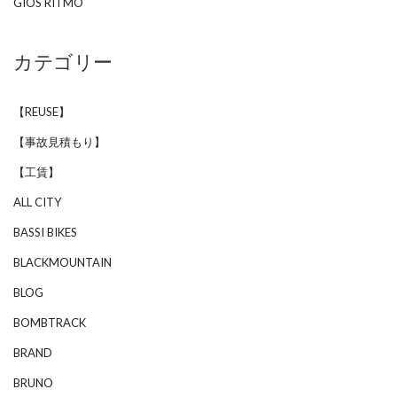
GIOS RITMO
カテゴリー
【REUSE】
【事故見積もり】
【工賃】
ALL CITY
BASSI BIKES
BLACKMOUNTAIN
BLOG
BOMBTRACK
BRAND
BRUNO