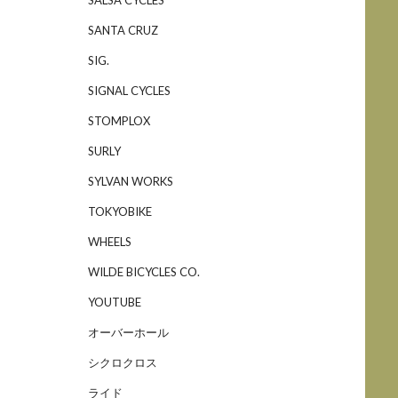
SANTA CRUZ
SIG.
SIGNAL CYCLES
STOMPLOX
SURLY
SYLVAN WORKS
TOKYOBIKE
WHEELS
WILDE BICYCLES CO.
YOUTUBE
オーバーホール
シクロクロス
ライド