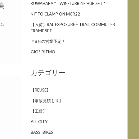
KUWAHARA * TWIN-TURBINE HUB SET *
美
NITTO CLAMP ON MCR22
た。
【入荷】RAL EXPOSURE – TRAIL COMMUTER
FRAME SET
＊8月の営業予定＊
GIOS RITMO
カテゴリー
【REUSE】
【事故見積もり】
【工賃】
ALL CITY
BASSI BIKES