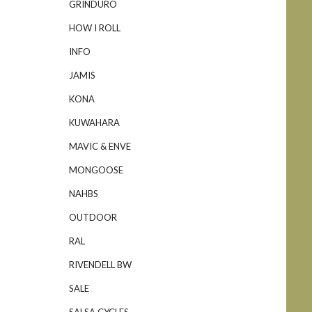
GRINDURO
HOW I ROLL
INFO
JAMIS
KONA
KUWAHARA
MAVIC & ENVE
MONGOOSE
NAHBS
OUTDOOR
RAL
RIVENDELL BW
SALE
SALSA CYCLES