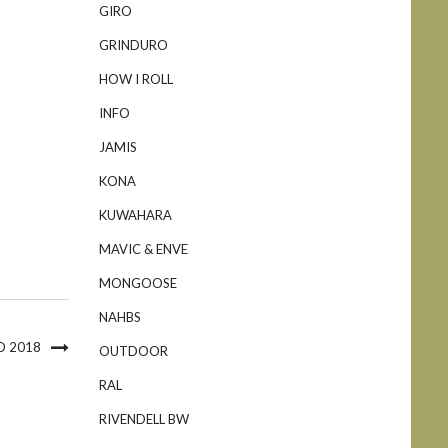
GIRO
GRINDURO
HOW I ROLL
INFO
JAMIS
KONA
KUWAHARA
MAVIC & ENVE
MONGOOSE
NAHBS
O 2018
OUTDOOR
RAL
RIVENDELL BW