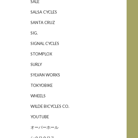
SALE
SALSA CYCLES
SANTA CRUZ
SIG.
SIGNAL CYCLES
STOMPLOX
SURLY
SYLVAN WORKS
TOKYOBIKE
WHEELS
WILDE BICYCLES CO.
YOUTUBE
オーバーホール
シクロクロス