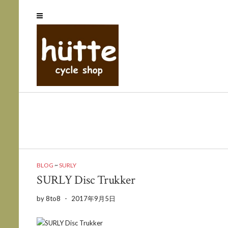
BLOG
~
SURLY
SURLY Disc Trukker
by
8to8
-
2017年9月5日