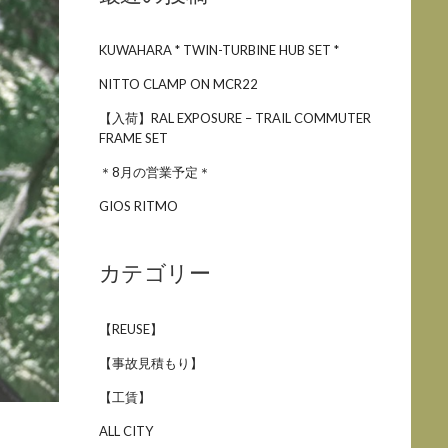
KUWAHARA * TWIN-TURBINE HUB SET *
NITTO CLAMP ON MCR22
【入荷】RAL EXPOSURE – TRAIL COMMUTER
FRAME SET
＊8月の営業予定＊
GIOS RITMO
カテゴリー
【REUSE】
【事故見積もり】
【工賃】
ALL CITY