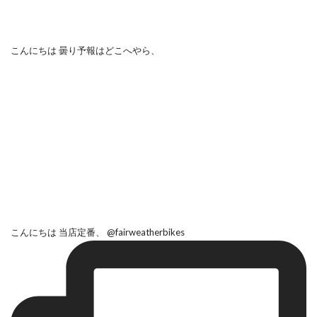
こんにちは 曇り予報はどこへやら、
こんにちは 当店定番、 @fairweatherbikes