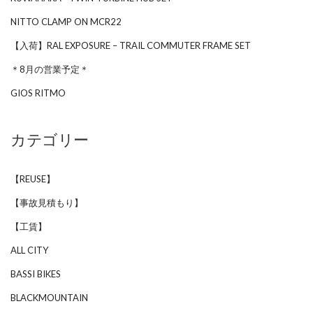
NITTO CLAMP ON MCR22
【入荷】RAL EXPOSURE – TRAIL COMMUTER FRAME SET
＊8月の営業予定＊
GIOS RITMO
カテゴリー
【REUSE】
【事故見積もり】
【工賃】
ALL CITY
BASSI BIKES
BLACKMOUNTAIN