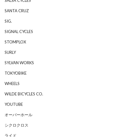
SALSA CYCLES
SANTA CRUZ
SIG.
SIGNAL CYCLES
STOMPLOX
SURLY
SYLVAN WORKS
TOKYOBIKE
WHEELS
WILDE BICYCLES CO.
YOUTUBE
オーバーホール
シクロクロス
ライド