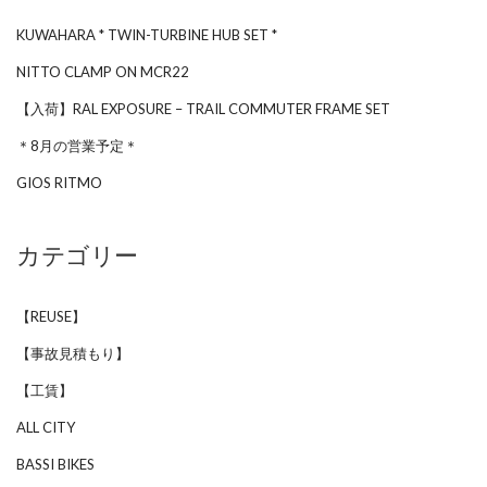
KUWAHARA * TWIN-TURBINE HUB SET *
NITTO CLAMP ON MCR22
【入荷】RAL EXPOSURE – TRAIL COMMUTER FRAME SET
＊8月の営業予定＊
GIOS RITMO
カテゴリー
【REUSE】
【事故見積もり】
【工賃】
ALL CITY
BASSI BIKES