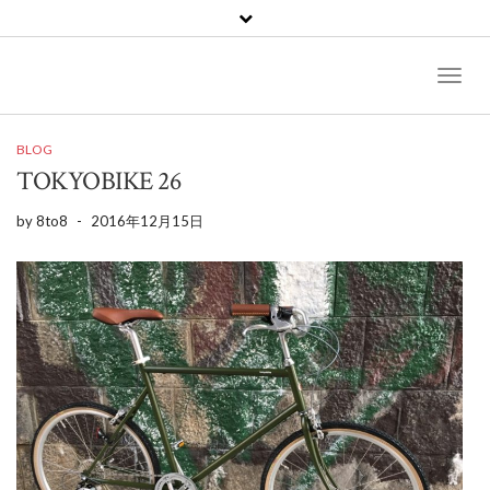
Toggl
Naviga
BLOG
TOKYOBIKE 26
by
8to8
-
2016年12月15日