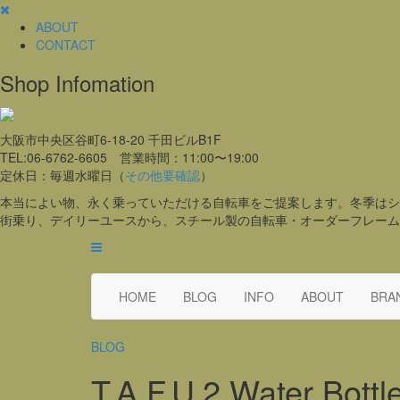
ABOUT
CONTACT
Shop Infomation
大阪市中央区谷町6-18-20 千田ビルB1F
TEL:06-6762-6605 営業時間：11:00〜19:00
定休日：毎週水曜日（
その他要確認
）
本当によい物、永く乗っていただける自転車をご提案します。冬季はシ
街乗り、デイリーユースから、スチール製の自転車・オーダーフレーム
HOME
BLOG
INFO
ABOUT
BRA
BLOG
T.A.F.U.2 Water Bottl