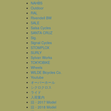
NAHBS
Outdoor
RAL
Rivendell BW
SALE
Salsa Cycles
SANTA CRUZ
Sig.
Signal Cycles
STOMPLOX
SURLY
Sylvan Works
TOKYOBIKE
Wheels
WILDE Bicycles Co.
Youtube
オーバーホール
シクロクロス
ライド
入荷案内
旧・2017 Model
旧・2018 Model