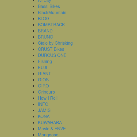
All City
Bassi Bikes
BlackMountain
BLOG
BOMBTRACK
BRAND
BRUNO
Cielo by Chrisking
CRUST Bikes
DURCUS ONE
Fishing
FUJI
GIANT
GIOS
GIRO
Grinduro
How I Roll
INFO
JAMIS
KONA
KUWAHARA
Mavic & ENVE
Mongoose