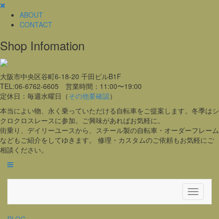
ABOUT
CONTACT
Shop Infomation
大阪市中央区谷町6-18-20 千田ビルB1F
TEL:06-6762-6605 営業時間：11:00〜19:00
定休日：毎週水曜日（
その他要確認
）
本当によい物、永く乗っていただける自転車をご提案します。冬季はシ
クロクロスレースに参加。ご興味があればお気軽に。
街乗り、デイリーユースから、スチール製の自転車・オーダーフレーム
などもご紹介をしてゆきます。 修理・カスタムのご依頼もお気軽にご
相談ください。
Toggle
Navigati