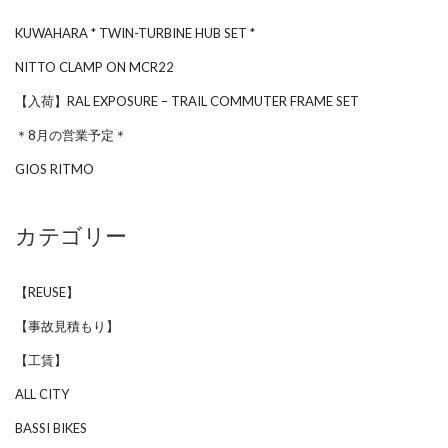
KUWAHARA * TWIN-TURBINE HUB SET *
NITTO CLAMP ON MCR22
【入荷】RAL EXPOSURE – TRAIL COMMUTER FRAME SET
＊8月の営業予定＊
GIOS RITMO
カテゴリー
【REUSE】
【事故見積もり】
【工賃】
ALL CITY
BASSI BIKES