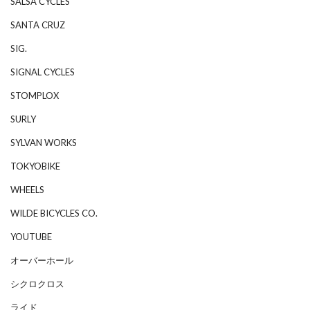
SALSA CYCLES
SANTA CRUZ
SIG.
SIGNAL CYCLES
STOMPLOX
SURLY
SYLVAN WORKS
TOKYOBIKE
WHEELS
WILDE BICYCLES CO.
YOUTUBE
オーバーホール
シクロクロス
ライド