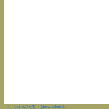
こんにちは 当店定番、 @fairweatherbikes