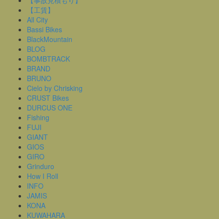
【事故見積もり】
【工賃】
All City
Bassi Bikes
BlackMountain
BLOG
BOMBTRACK
BRAND
BRUNO
Cielo by Chrisking
CRUST Bikes
DURCUS ONE
Fishing
FUJI
GIANT
GIOS
GIRO
Grinduro
How I Roll
INFO
JAMIS
KONA
KUWAHARA