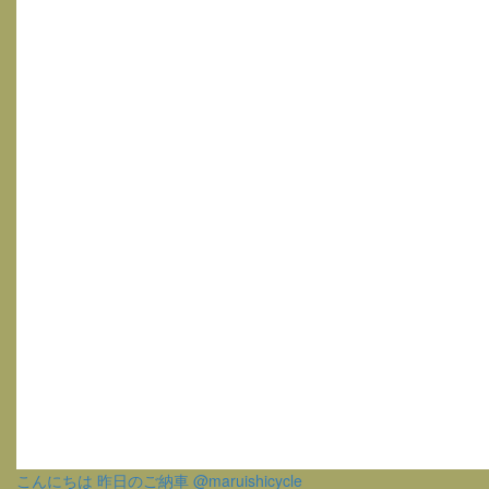
こんにちは 昨日のご納車 @maruishicycle