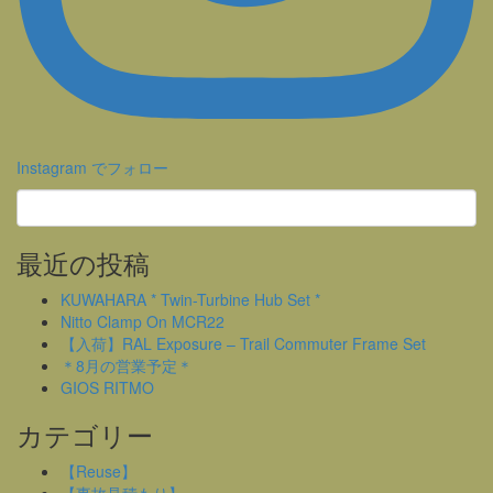
Instagram でフォロー
最近の投稿
KUWAHARA * Twin-Turbine Hub Set *
Nitto Clamp On MCR22
【入荷】RAL Exposure – Trail Commuter Frame Set
＊8月の営業予定＊
GIOS RITMO
カテゴリー
【Reuse】