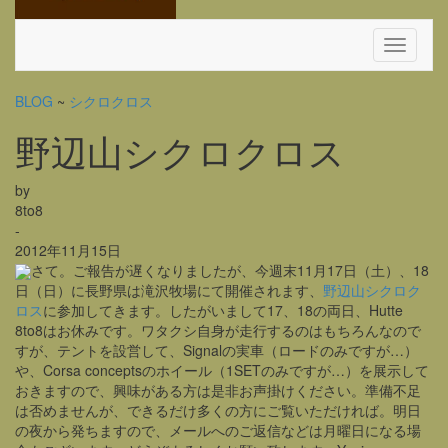
Toggle
Navigati
BLOG
~
シクロクロス
野辺山シクロクロス
by
8to8
-
2012年11月15日
さて。ご報告が遅くなりましたが、今週末11月17日（土）、18
日（日）に長野県は滝沢牧場にて開催されます、
野辺山シクロク
ロス
に参加してきます。したがいまして17、18の両日、Hutte
8to8はお休みです。ワタクシ自身が走行するのはもちろんなので
すが、テントを設営して、Signalの実車（ロードのみですが…）
や、Corsa conceptsのホイール（1SETのみですが…）を展示して
おきますので、興味がある方は是非お声掛けください。準備不足
は否めませんが、できるだけ多くの方にご覧いただければ。明日
の夜から発ちますので、メールへのご返信などは月曜日になる場