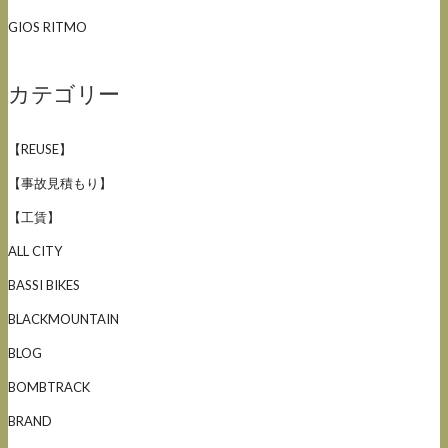
GIOS RITMO
カテゴリー
【REUSE】
【事故見積もり】
【工賃】
ALL CITY
BASSI BIKES
BLACKMOUNTAIN
BLOG
BOMBTRACK
BRAND