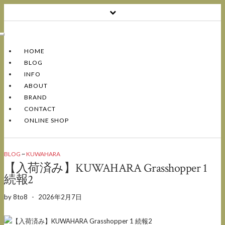
Toggle
Navigation
HOME
BLOG
INFO
ABOUT
BRAND
CONTACT
ONLINE SHOP
BLOG
~
KUWAHARA
【入荷済み】KUWAHARA Grasshopper 1
続報2
by
8to8
-
2026年2月7日