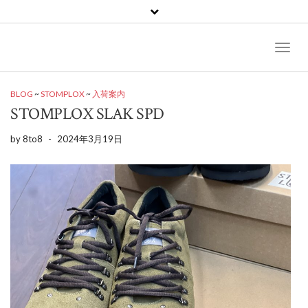
Toggl
Naviga
BLOG
~
STOMPLOX
~
入荷案内
STOMPLOX SLAK SPD
by
8to8
-
2024年3月19日