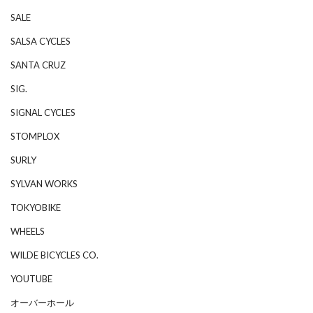
SALE
SALSA CYCLES
SANTA CRUZ
SIG.
SIGNAL CYCLES
STOMPLOX
SURLY
SYLVAN WORKS
TOKYOBIKE
WHEELS
WILDE BICYCLES CO.
YOUTUBE
オーバーホール