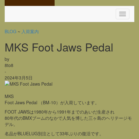
Toggle
Navigati
BLOG
~
入荷案内
MKS Foot Jaws Pedal
by
8to8
-
2024年3月5日
MKS
Foot Jaws Pedal （BM-10）が入荷しています。
FOOT JAWSは1980年から1991年までのあいだ生産され
80年代のBMXブームのなかで人気を博した三ヶ島のヘリテージモ
デル。
名品がBLUELUG別注として33年ぶりの復活です。