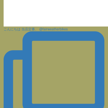
こんにちは 当店定番、 @fairweatherbikes