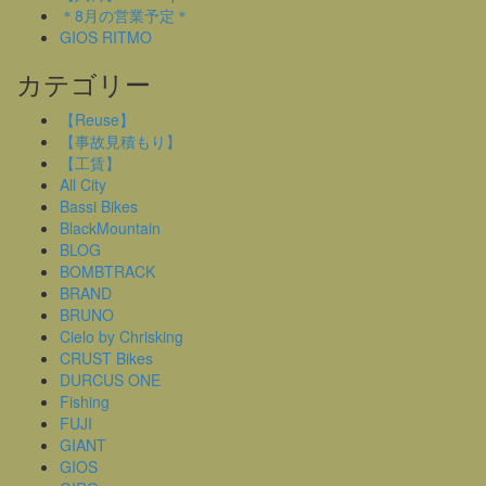
＊8月の営業予定＊
GIOS RITMO
カテゴリー
【Reuse】
【事故見積もり】
【工賃】
All City
Bassi Bikes
BlackMountain
BLOG
BOMBTRACK
BRAND
BRUNO
Cielo by Chrisking
CRUST Bikes
DURCUS ONE
Fishing
FUJI
GIANT
GIOS