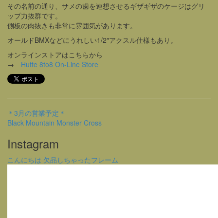
その名前の通り、サメの歯を連想させるギザギザのケージはグリ
ップ力抜群です。
側板の肉抜きも非常に雰囲気があります。
オールドBMXなどにうれしい1/2″アクスル仕様もあり。
オンラインストアはこちらから
→
Hutte 8to8 On-Line Store
＊3月の営業予定＊
Black Mountain Monster Cross
Instagram
こんにちは 欠品しちゃったフレーム