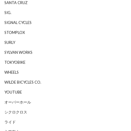
SANTA CRUZ
SIG.
SIGNAL CYCLES
STOMPLOX
SURLY
SYLVAN WORKS
TOKYOBIKE
WHEELS
WILDE BICYCLES CO.
YOUTUBE
オーバーホール
シクロクロス
ライド