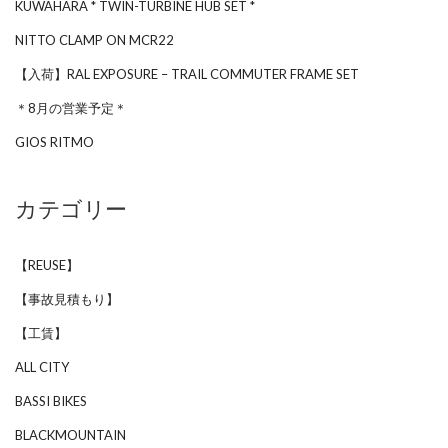
KUWAHARA * TWIN-TURBINE HUB SET *
NITTO CLAMP ON MCR22
【入荷】RAL EXPOSURE – TRAIL COMMUTER FRAME SET
＊8月の営業予定＊
GIOS RITMO
カテゴリー
【REUSE】
【事故見積もり】
【工賃】
ALL CITY
BASSI BIKES
BLACKMOUNTAIN