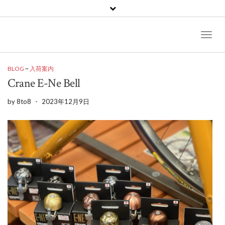
Toggl
Naviga
BLOG
~
入荷案内
Crane E-Ne Bell
by
8to8
-
2023年12月9日