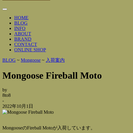
Toggle
Navigation
HOME
BLOG
INFO
ABOUT
BRAND
CONTACT
ONLINE SHOP
BLOG
~
Mongoose
~
入荷案内
Mongoose Fireball Moto
by
8to8
-
2022年10月1日
MongooseのFireball Motoが入荷しています。