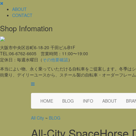
ABOUT
CONTACT
Shop Infomation
大阪市中央区谷町6-18-20 千田ビルB1F
TEL:06-6762-6605 営業時間：11:00〜19:00
定休日：毎週水曜日（
その他要確認
）
本当によい物、永く乗っていただける自転車をご提案します。冬季はシ
街乗り、デイリーユースから、スチール製の自転車・オーダーフレーム
HOME
BLOG
INFO
ABOUT
BRA
All City
~
BLOG
All-City SpaceHorse 