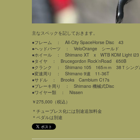
主なスペックを記しておきます。
●フレーム ： All-City SpaceHorse Disc 43
●ヘッドパーツ ： VeloOrange シールド
●ホイール ： Shimano XT x WTB KOM Light i23 
●タイヤ ： Brucegordon Rock’nRoad 650B
●クランク ： Shimano 105 165ｍｍ 38Ｔシン
●変速周り ： Shimano 9速 11-36T
●サドル ： Brooks Cambium C17s
●ブレーキ周り ： Shimano 機械式Disc
●ワイヤー類 ： Nissen
￥275,000（税込）
＊チューブレス化には別途追加料金
＊ペダルは別途