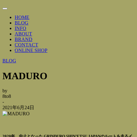
Toggle
Navigation
HOME
BLOG
INFO
ABOUT
BRAND
CONTACT
ONLINE SHOP
BLOG
MADURO
by
8to8
-
2021年6月24日
2020年、中止となった GRINDURO SHIN’ETSU JAPANのルートを走るイ