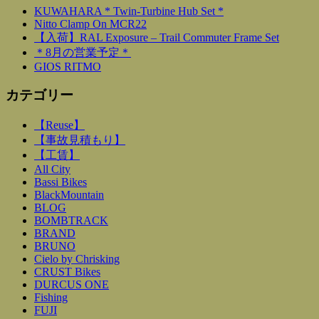
KUWAHARA * Twin-Turbine Hub Set *
Nitto Clamp On MCR22
【入荷】RAL Exposure – Trail Commuter Frame Set
＊8月の営業予定＊
GIOS RITMO
カテゴリー
【Reuse】
【事故見積もり】
【工賃】
All City
Bassi Bikes
BlackMountain
BLOG
BOMBTRACK
BRAND
BRUNO
Cielo by Chrisking
CRUST Bikes
DURCUS ONE
Fishing
FUJI