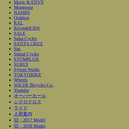
Mavic & ENVE
Mongoose
NAHBS
Outdoor
RAL
Rivendell BW
SALE
Salsa Cycles
SANTA CRUZ
Sig.
Signal Cycles
STOMPLOX
SURLY
Sylvan Works
TOKYOBIKE
Wheels
WILDE Bicycles Co.
Youtube
オーバーホール
シクロクロス
ライド
入荷案内
旧・2017 Model
旧・2018 Model