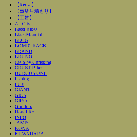
【Reuse】
【事故見積もり】
【工賃】
All City
Bassi Bikes
BlackMountain
BLOG
BOMBTRACK
BRAND
BRUNO
Cielo by Chrisking
CRUST Bikes
DURCUS ONE
Fishing
FUJI
GIANT
GIOS
GIRO
Grinduro
How I Roll
INFO
JAMIS
KONA
KUWAHARA