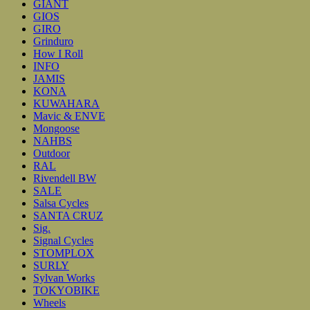
GIANT
GIOS
GIRO
Grinduro
How I Roll
INFO
JAMIS
KONA
KUWAHARA
Mavic & ENVE
Mongoose
NAHBS
Outdoor
RAL
Rivendell BW
SALE
Salsa Cycles
SANTA CRUZ
Sig.
Signal Cycles
STOMPLOX
SURLY
Sylvan Works
TOKYOBIKE
Wheels