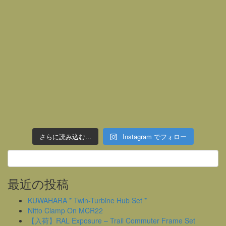
さらに読み込む...
Instagram でフォロー
最近の投稿
KUWAHARA * Twin-Turbine Hub Set *
Nitto Clamp On MCR22
【入荷】RAL Exposure – Trail Commuter Frame Set