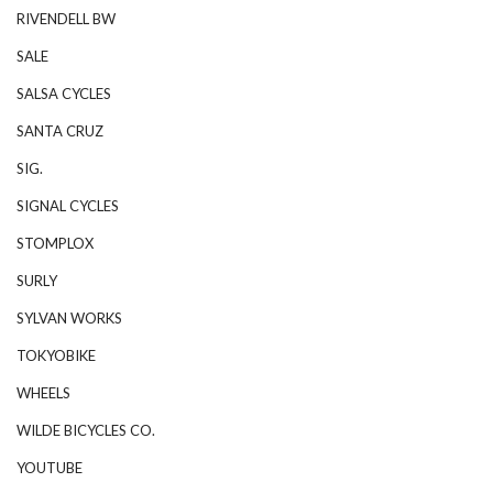
RIVENDELL BW
SALE
SALSA CYCLES
SANTA CRUZ
SIG.
SIGNAL CYCLES
STOMPLOX
SURLY
SYLVAN WORKS
TOKYOBIKE
WHEELS
WILDE BICYCLES CO.
YOUTUBE