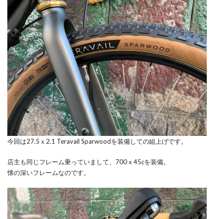
今回は27.5ｘ2.1 Teravail Sparwoodを装備しての組上げです。
店主も同じフレーム乗っていまして、700ｘ45cを装備。
懐の深いフレームなのです。