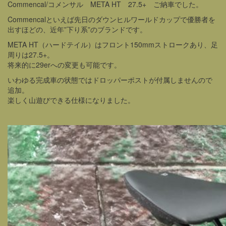
Commencal/コメンサル META HT 27.5+ ご納車でした。
Commencalといえば先日のダウンヒルワールドカップで優勝者を
出すほどの、近年”下り系”のブランドです。
META HT（ハードテイル）はフロント150mmストロークあり、足
周りは27.5+。
将来的に29erへの変更も可能です。
いわゆる完成車の状態ではドロッパーポストが付属しませんので
追加。
楽しく山遊びできる仕様になりました。