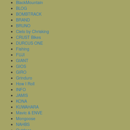
BlackMountain
BLOG
BOMBTRACK
BRAND
BRUNO
Cielo by Chrisking
CRUST Bikes
DURCUS ONE
Fishing
FUJI
GIANT
GIOS
GIRO
Grinduro
How I Roll
INFO
JAMIS
KONA
KUWAHARA
Mavic & ENVE
Mongoose
NAHBS
Outdoor