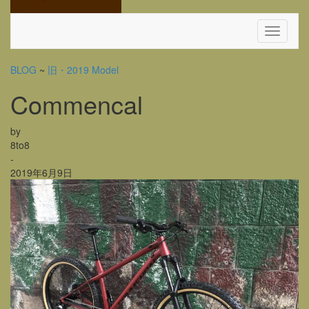
Toggle
Navigati
BLOG
~
旧・2019 Model
Commencal
by
8to8
-
2019年6月9日