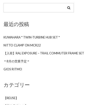
最近の投稿
KUWAHARA * TWIN-TURBINE HUB SET *
NITTO CLAMP ON MCR22
【入荷】RAL EXPOSURE – TRAIL COMMUTER FRAME SET
＊8月の営業予定＊
GIOS RITMO
カテゴリー
【REUSE】