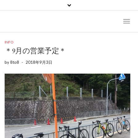
Toggl
Naviga
INFO
＊9月の営業予定＊
by
8to8
-
2018年9月3日