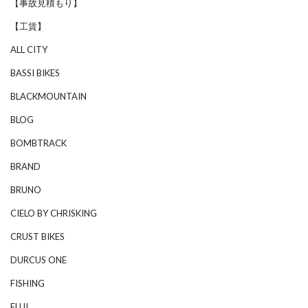
【事故見積もり】
【工賃】
ALL CITY
BASSI BIKES
BLACKMOUNTAIN
BLOG
BOMBTRACK
BRAND
BRUNO
CIELO BY CHRISKING
CRUST BIKES
DURCUS ONE
FISHING
FUJI