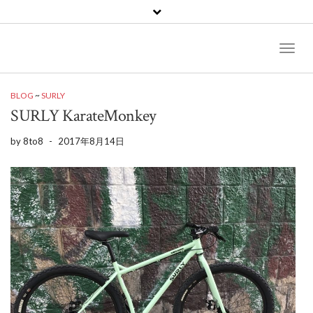
Toggl
Naviga
BLOG
~
SURLY
SURLY KarateMonkey
by
8to8
-
2017年8月14日