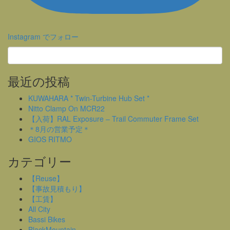
Instagram でフォロー
最近の投稿
KUWAHARA * Twin-Turbine Hub Set *
Nitto Clamp On MCR22
【入荷】RAL Exposure – Trail Commuter Frame Set
＊8月の営業予定＊
GIOS RITMO
カテゴリー
【Reuse】
【事故見積もり】
【工賃】
All City
Bassi Bikes
BlackMountain