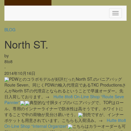
Toggle
Navigati
BLOG
North ST.
by
8to8
-
2014年10月16日
PDWとのコラボモデルが好評だったNorth ST.のパニアバッグ
Route Seven。同じくPDWの輸入代理店であるTKC Productionsさ
んがNorth STの代理店となられるということで早速オーダー。先
日入荷しております。→
Hutte 8to8 On-Line Shop “Route Seve
Pannier”
典型的な寸胴タイプのパニアバッグで、TOPはロー
ル。専用のインナーライナーで防水性は高そうです。ホワイトに
することで中の荷物が見分け易いそう。
別売ですが、インナー
ポケットも用意されています。こちらも入荷済み。→
Hutte 8to8
On-Line Shop “Internal Organizer”
こちらはカラーオーダーも可