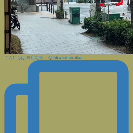
こんにちは 当店定番、 @fairweatherbikes