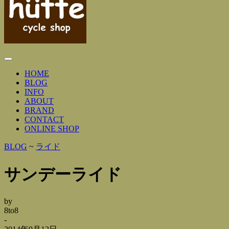
Toggle
Navigation
HOME
BLOG
INFO
ABOUT
BRAND
CONTACT
ONLINE SHOP
BLOG
~
ライド
サンデーライド
by
8to8
-