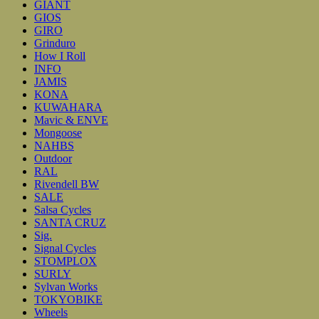
GIANT
GIOS
GIRO
Grinduro
How I Roll
INFO
JAMIS
KONA
KUWAHARA
Mavic & ENVE
Mongoose
NAHBS
Outdoor
RAL
Rivendell BW
SALE
Salsa Cycles
SANTA CRUZ
Sig.
Signal Cycles
STOMPLOX
SURLY
Sylvan Works
TOKYOBIKE
Wheels