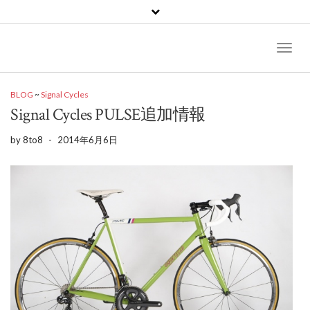
Toggl
Naviga
BLOG
~
Signal Cycles
Signal Cycles PULSE追加情報
by
8to8
-
2014年6月6日