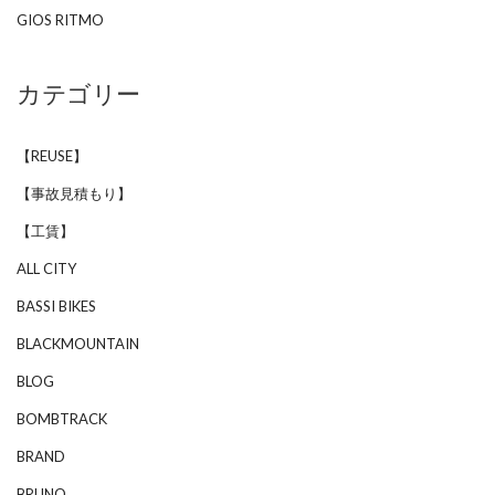
GIOS RITMO
カテゴリー
【REUSE】
【事故見積もり】
【工賃】
ALL CITY
BASSI BIKES
BLACKMOUNTAIN
BLOG
BOMBTRACK
BRAND
BRUNO