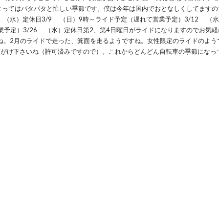
によってはバタバタと忙しい季節です。僕は今年は国内でおとなしくしてますの
 （水）定休日3/9 （日）9時～ライド予定（遅れて営業予定）3/12 （
営業予定）3/26 （水）定休日第2、第4日曜日がライドになりますのでお気
ね。2月のライドで走った、箕面を走るようですね。女性限定のライドのよう
声がけ下さいね（許可済みですので）。これからどんどん自転車の季節になっ