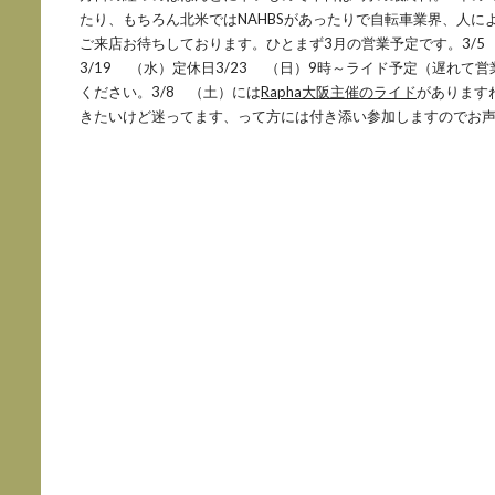
たり、もちろん北米ではNAHBSがあったりで自転車業界、人
ご来店お待ちしております。ひとまず3月の営業予定です。3/5
3/19 （水）定休日3/23 （日）9時～ライド予定（遅れて
ください。3/8 （土）には
Rapha大阪主催のライド
があります
きたいけど迷ってます、って方には付き添い参加しますのでお