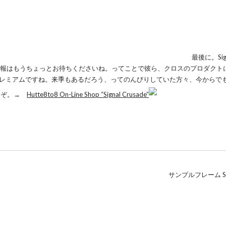
最後に。Sig
な情報はもうちょっとお待ちくださいね。ってことで彼ら、クロスのプロダクト
。プレミアムですね。来季もあるだろう、ってのんびりしていた方々、今からで
うぞ。→
Hutte8to8 On-Line Shop “Signal Crusade”
サンプルフレーム SA