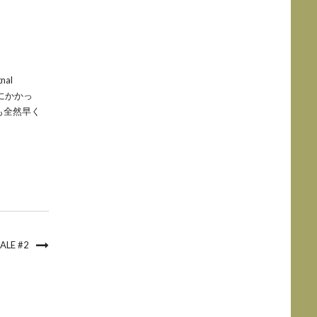
nal
にかかっ
も全然早く
LE #2