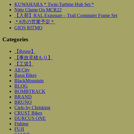
KUWAHARA * Twin-Turbine Hub Set *
Nitto Clamp On MCR22
【入荷】RAL Exposure – Trail Commuter Frame Set
＊8月の営業予定＊
GIOS RITMO
Categories
【Reuse】
【事故見積もり】
【工賃】
All City
Bassi Bikes
BlackMountain
BLOG
BOMBTRACK
BRAND
BRUNO
Cielo by Chrisking
CRUST Bikes
DURCUS ONE
Fishing
FUJI