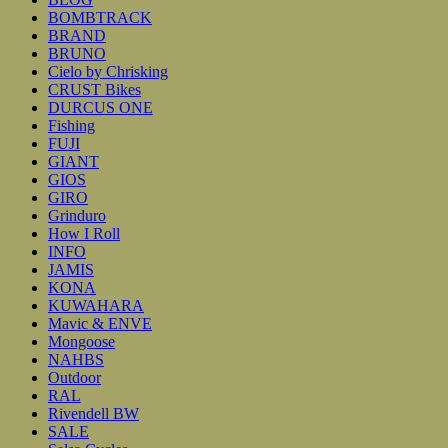
BOMBTRACK
BRAND
BRUNO
Cielo by Chrisking
CRUST Bikes
DURCUS ONE
Fishing
FUJI
GIANT
GIOS
GIRO
Grinduro
How I Roll
INFO
JAMIS
KONA
KUWAHARA
Mavic & ENVE
Mongoose
NAHBS
Outdoor
RAL
Rivendell BW
SALE