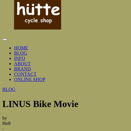
Toggle
Navigation
HOME
BLOG
INFO
ABOUT
BRAND
CONTACT
ONLINE SHOP
BLOG
LINUS Bike Movie
by
8to8
-