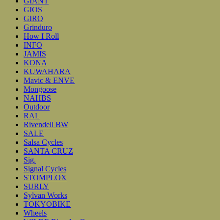
GIANT
GIOS
GIRO
Grinduro
How I Roll
INFO
JAMIS
KONA
KUWAHARA
Mavic & ENVE
Mongoose
NAHBS
Outdoor
RAL
Rivendell BW
SALE
Salsa Cycles
SANTA CRUZ
Sig.
Signal Cycles
STOMPLOX
SURLY
Sylvan Works
TOKYOBIKE
Wheels