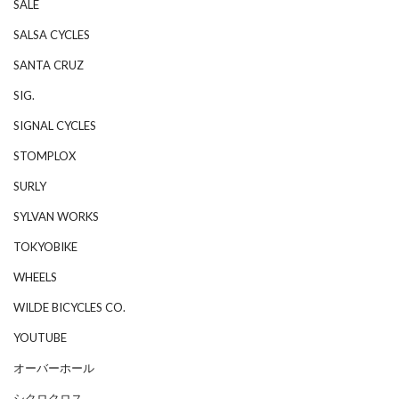
SALE
SALSA CYCLES
SANTA CRUZ
SIG.
SIGNAL CYCLES
STOMPLOX
SURLY
SYLVAN WORKS
TOKYOBIKE
WHEELS
WILDE BICYCLES CO.
YOUTUBE
オーバーホール
シクロクロス