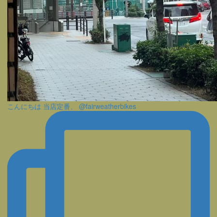
こんにちは 当店定番、 @fairweatherbikes