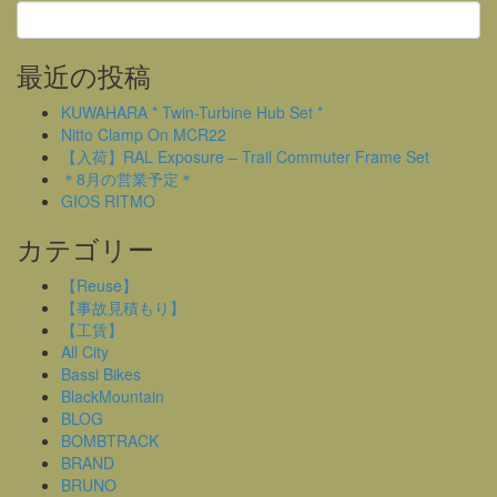
最近の投稿
KUWAHARA * Twin-Turbine Hub Set *
Nitto Clamp On MCR22
【入荷】RAL Exposure – Trail Commuter Frame Set
＊8月の営業予定＊
GIOS RITMO
カテゴリー
【Reuse】
【事故見積もり】
【工賃】
All City
Bassi Bikes
BlackMountain
BLOG
BOMBTRACK
BRAND
BRUNO