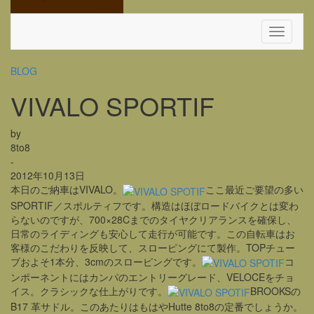
Toggle
Navigati
BLOG
VIVALO SPORTIF
by
8to8
-
2012年10月13日
本日のご納車はVIVALO。
ここ最近ご要望の多い
SPORTIF／スポルティフです。構造はほぼロードバイクとは変わ
らないのですが、700×28Cまでのタイヤクリアランスを確保し、
日常のライディングも安心して走行が可能です。この自転車はお
客様のこだわりを反映して、スローピングにて製作。TOPチュー
ブおよそ1本分、3cmのスローピングです。
コ
ンポーネントにはカンパのエントリーグレード、VELOCEをチョ
イス。クラシックな仕上がりです。
BROOKSの
B17 革サドル。このあたりはもはやHutte 8to8の定番でしょうか。