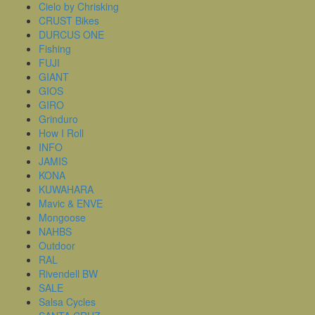
Cielo by Chrisking
CRUST Bikes
DURCUS ONE
Fishing
FUJI
GIANT
GIOS
GIRO
Grinduro
How I Roll
INFO
JAMIS
KONA
KUWAHARA
Mavic & ENVE
Mongoose
NAHBS
Outdoor
RAL
Rivendell BW
SALE
Salsa Cycles