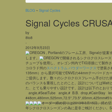
BLOG
~
Signal Cycles
Signal Cycles CRUS
by
8to8
-
2012年9月23日
OREGON , Portlandのフレーム工房、Sign
します。
OREGONで開催されるシクロクロスレース
チューブを使用し、オレゴン州内でTIG溶接にて製作されま
コロラド州の
スペクトラム パウダーワークス
で塗装さ
135mm）から選択可能でENVEの44mmテーパード
ご提供します。数々のシクロクロスフレーム手がけた
のバランスを重視したとのこと。設計についてはMat
た、とても乗りやすい設計です。設計は以下のとおりです。#Frame si
angle,#SeatTube angle,# B.B. drop,#CainStay l
#48cm,480mm,525mm,72.5°,73.5°,65mm,425mm#51
オーダー締め切りは2013年3月15日。
締め切
年シクロクロスシーズンの為に是非ご検討ください。Signal