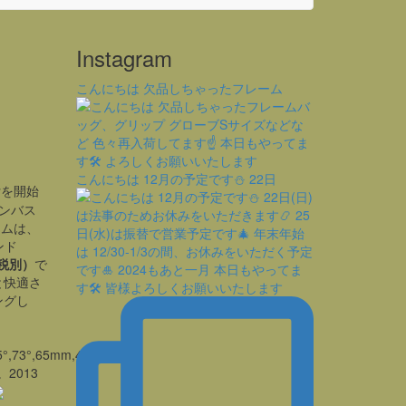
Instagram
こんにちは 欠品しちゃったフレーム
こんにちは 12月の予定です⛄️ 22日
付を開始
ロンバス
ームは、
ンド
（税別）
で
と快適さ
ングし
5°,73°,65mm,425mm
2013