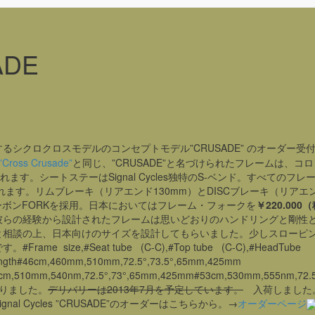
ADE
alが提案するシクロクロスモデルのコンセプトモデル”CRUSADE” のオーダー受
”Cross Crusade”
と同じ、”CRUSADE”と名づけられたフレームは、コ
す。シートステーはSignal Cycles独特のS-ベンド。すべてのフレ
れます。リムブレーキ（リアエンド130mm）とDISCブレーキ（リアエ
カーボンFORKを採用。日本においてはフレーム・フォークを
￥220.000
彼らの経験から設計されたフレームは思いどおりのハンドリングと剛性
tと相談の上、日本向けのサイズを設計してもらいました。少しスローピ
ze,#Seat tube (C-C),#Top tube (C-C),#HeadTube
ength#46cm,460mm,510mm,72.5°,73.5°,65mm,425mm
cm,510mm,540nm,72.5°,73°,65mm,425mm#53cm,530mm,555nm,72.
りました。
デリバリーは2013年7月を予定しています。
入荷しました。
 Cycles ”CRUSADE”のオーダーはこちらから。→
オーダーページ