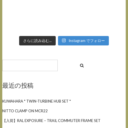
さらに読み込む...
Instagram でフォロー
最近の投稿
KUWAHARA * TWIN-TURBINE HUB SET *
NITTO CLAMP ON MCR22
【入荷】RAL EXPOSURE – TRAIL COMMUTER FRAME SET