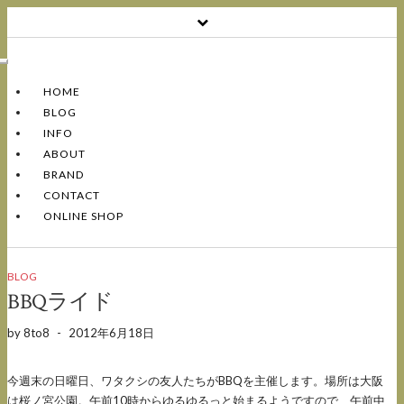
Toggle
Navigation
HOME
BLOG
INFO
ABOUT
BRAND
CONTACT
ONLINE SHOP
BLOG
BBQライド
by
8to8
-
2012年6月18日
今週末の日曜日、ワタクシの友人たちがBBQを主催します。場所は大阪
は桜ノ宮公園。午前10時からゆるゆるっと始まるようですので、午前中