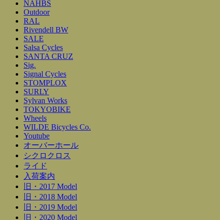
NAHBS
Outdoor
RAL
Rivendell BW
SALE
Salsa Cycles
SANTA CRUZ
Sig.
Signal Cycles
STOMPLOX
SURLY
Sylvan Works
TOKYOBIKE
Wheels
WILDE Bicycles Co.
Youtube
オーバーホール
シクロクロス
ライド
入荷案内
旧・2017 Model
旧・2018 Model
旧・2019 Model
旧・2020 Model