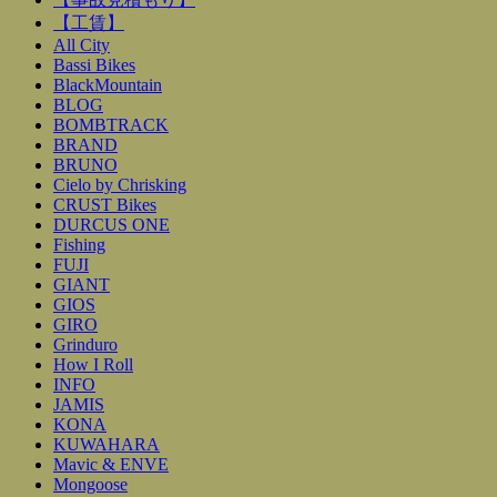
【工賃】
All City
Bassi Bikes
BlackMountain
BLOG
BOMBTRACK
BRAND
BRUNO
Cielo by Chrisking
CRUST Bikes
DURCUS ONE
Fishing
FUJI
GIANT
GIOS
GIRO
Grinduro
How I Roll
INFO
JAMIS
KONA
KUWAHARA
Mavic & ENVE
Mongoose