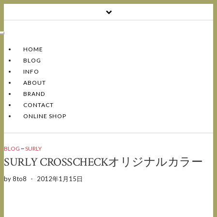
Toggle
Navigation
HOME
BLOG
INFO
ABOUT
BRAND
CONTACT
ONLINE SHOP
BLOG
~
SURLY
SURLY CROSSCHECKオリジナルカラー
by
8to8
-
2012年1月15日