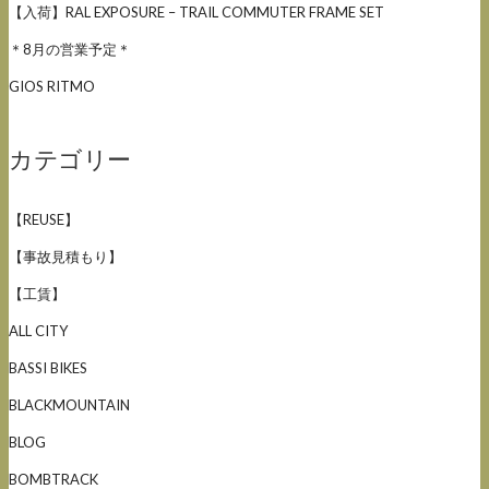
【入荷】RAL EXPOSURE – TRAIL COMMUTER FRAME SET
＊8月の営業予定＊
GIOS RITMO
カテゴリー
【REUSE】
【事故見積もり】
【工賃】
ALL CITY
BASSI BIKES
BLACKMOUNTAIN
BLOG
BOMBTRACK