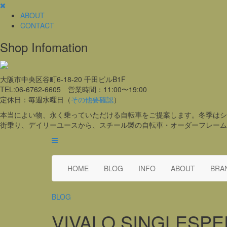
ABOUT
CONTACT
Shop Infomation
大阪市中央区谷町6-18-20 千田ビルB1F
TEL:06-6762-6605 営業時間：11:00〜19:00
定休日：毎週水曜日（
その他要確認
）
本当によい物、永く乗っていただける自転車をご提案します。冬季はシ
街乗り、デイリーユースから、スチール製の自転車・オーダーフレーム
HOME
BLOG
INFO
ABOUT
BRA
BLOG
VIVALO SINGLESPEE