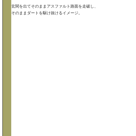
玄関を出てそのままアスファルト路面を走破し、
そのままダートを駆け抜けるイメージ。