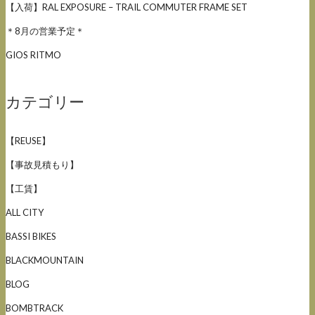
【入荷】RAL EXPOSURE – TRAIL COMMUTER FRAME SET
＊8月の営業予定＊
GIOS RITMO
カテゴリー
【REUSE】
【事故見積もり】
【工賃】
ALL CITY
BASSI BIKES
BLACKMOUNTAIN
BLOG
BOMBTRACK