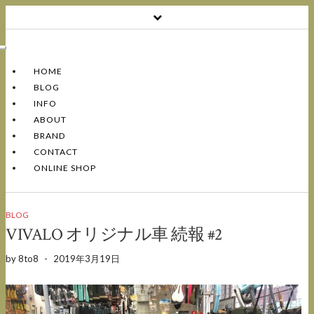
Toggle
Navigation
HOME
BLOG
INFO
ABOUT
BRAND
CONTACT
ONLINE SHOP
BLOG
VIVALO オリジナル車 続報 #2
by
8to8
-
2019年3月19日