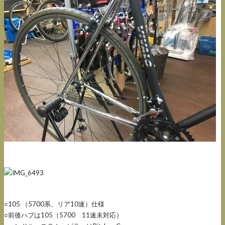
○105 （5700系、リア10速）仕様
○前後ハブは105（5700 11速未対応）