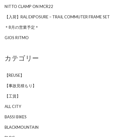
NITTO CLAMP ON MCR22
【入荷】RAL EXPOSURE – TRAIL COMMUTER FRAME SET
＊8月の営業予定＊
GIOS RITMO
カテゴリー
【REUSE】
【事故見積もり】
【工賃】
ALL CITY
BASSI BIKES
BLACKMOUNTAIN