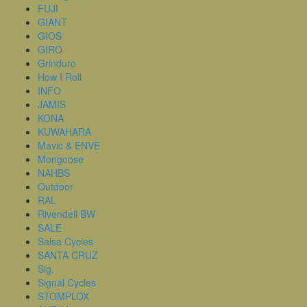
FUJI
GIANT
GIOS
GIRO
Grinduro
How I Roll
INFO
JAMIS
KONA
KUWAHARA
Mavic & ENVE
Mongoose
NAHBS
Outdoor
RAL
Rivendell BW
SALE
Salsa Cycles
SANTA CRUZ
Sig.
Signal Cycles
STOMPLOX