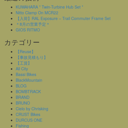
KUWAHARA * Twin-Turbine Hub Set *
Nitto Clamp On MCR22
【入荷】RAL Exposure – Trail Commuter Frame Set
＊8月の営業予定＊
GIOS RITMO
カテゴリー
【Reuse】
【事故見積もり】
【工賃】
All City
Bassi Bikes
BlackMountain
BLOG
BOMBTRACK
BRAND
BRUNO
Cielo by Chrisking
CRUST Bikes
DURCUS ONE
Fishing