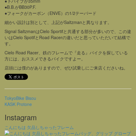
●下パイプが35mm
●B.B.がBB30P.F.
●フォークがカーボン（ENVE）の1/2テーパード
細かい設計は別として、上記がSaltzmanと異なります。
Signal SaltzmanはCielo Sportifと共通する部分が多いので、この違
いはCielo SpotifとRoad Racerの違いだと思っていただいて結構で
す。
Cielo Road Racer、鉄のフレームで『走る』バイクを探している
方には、おススメできるバイクですよー。
店頭には僕のがありますので、ぜひ試乗しにご来店くださいね。
TokyoBike Bisou
KASK Protone
Instagram
こんにちは 欠品しちゃったフレーム