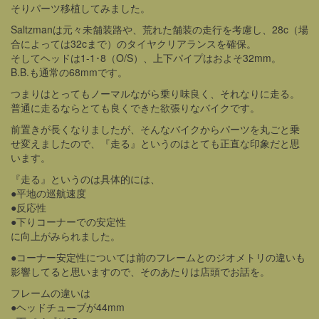
そりパーツ移植してみました。
Saltzmanは元々未舗装路や、荒れた舗装の走行を考慮し、28c（場
合によっては32cまで）のタイヤクリアランスを確保。
そしてヘッドは1-1･8（O/S）、上下パイプはおよそ32mm。
B.B.も通常の68mmです。
つまりはとってもノーマルながら乗り味良く、それなりに走る。
普通に走るならとても良くできた欲張りなバイクです。
前置きが長くなりましたが、そんなバイクからパーツを丸ごと乗
せ変えましたので、『走る』というのはとても正直な印象だと思
います。
『走る』というのは具体的には、
●平地の巡航速度
●反応性
●下りコーナーでの安定性
に向上がみられました。
●コーナー安定性については前のフレームとのジオメトリの違いも
影響してると思いますので、そのあたりは店頭でお話を。
フレームの違いは
●ヘッドチューブが44mm