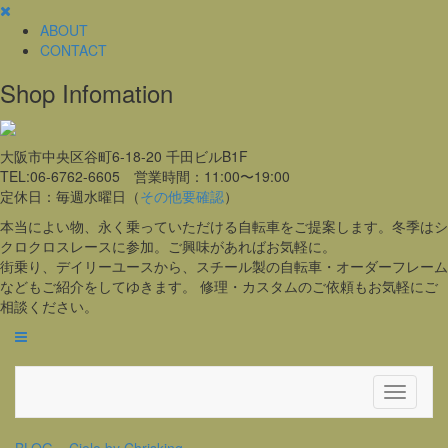
ABOUT
CONTACT
Shop Infomation
大阪市中央区谷町6-18-20 千田ビルB1F
TEL:06-6762-6605 営業時間：11:00〜19:00
定休日：毎週水曜日（
その他要確認
）
本当によい物、永く乗っていただける自転車をご提案します。冬季はシ
クロクロスレースに参加。ご興味があればお気軽に。
街乗り、デイリーユースから、スチール製の自転車・オーダーフレーム
などもご紹介をしてゆきます。 修理・カスタムのご依頼もお気軽にご
相談ください。
Toggle
Navigati