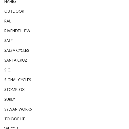
NAHBS
OUTDOOR
RAL
RIVENDELL BW
SALE
SALSA CYCLES
SANTA CRUZ
SIG.
SIGNAL CYCLES
STOMPLOX
SURLY
SYLVAN WORKS
TOKYOBIKE
WHEELS