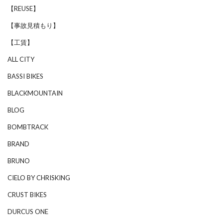
【REUSE】
【事故見積もり】
【工賃】
ALL CITY
BASSI BIKES
BLACKMOUNTAIN
BLOG
BOMBTRACK
BRAND
BRUNO
CIELO BY CHRISKING
CRUST BIKES
DURCUS ONE