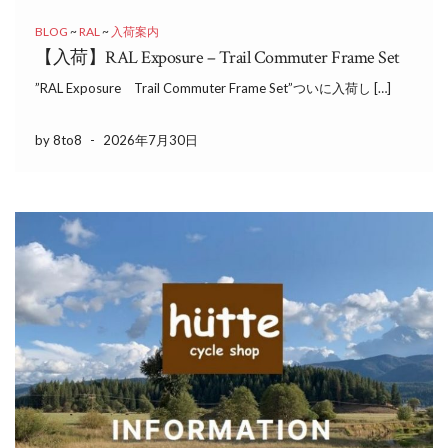
BLOG
~
RAL
~
入荷案内
【入荷】RAL Exposure – Trail Commuter Frame Set
”RAL Exposure Trail Commuter Frame Set”ついに入荷し […]
by 8to8
-
2026年7月30日